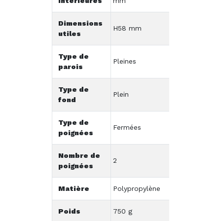
intérieures
mm
Dimensions
H58 mm
utiles
Type de
Pleines
parois
Type de
Plein
fond
Type de
Fermées
poignées
Nombre de
2
poignées
Matière
Polypropylène
Poids
750 g