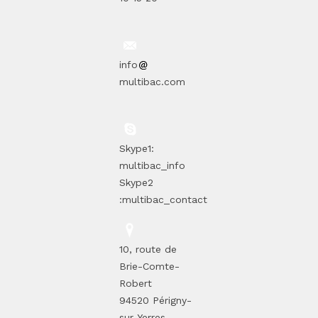
info
multibac.com
Skype1:
multibac_info
Skype2
:multibac_contact
10, route de
Brie-Comte-
Robert
94520 Périgny-
sur-Yerres