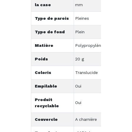
la case
mm
Type de parois
Pleines
Type de fond
Plein
Matière
Polypropylène
Poids
20 g
Coloris
Translucide
Empilable
Oui
Produit
Oui
recyclable
Couvercle
A charnière