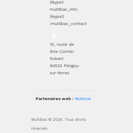
Skype1:
multibac_info
Skype2
:multibac_contact
10, route de
Brie-Comte-
Robert
94520 Périgny-
sur-Yerres
Partenaires web :
Multiroir
Multibac © 2026. Tous droits
réservés.