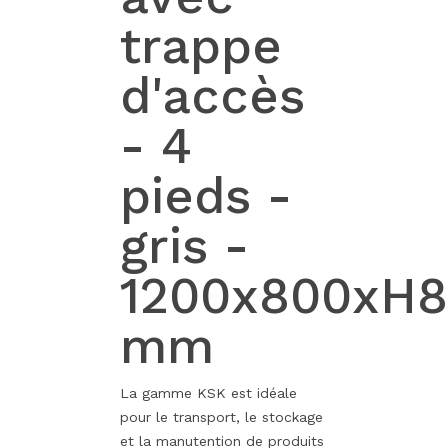
trappe
d'accès
- 4
pieds -
gris -
1200x800xH
mm
La gamme KSK est idéale
pour le transport, le stockage
et la manutention de produits