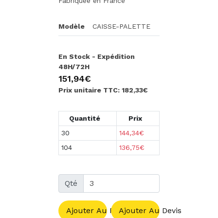
Fabriquée en France
Modèle
CAISSE-PALETTE
En Stock - Expédition
48H/72H
151,94€
Prix unitaire TTC: 182,33€
Quantité
Prix
30
144,34€
104
136,75€
Qté
Ajouter Au Panier
Ajouter Au Devis