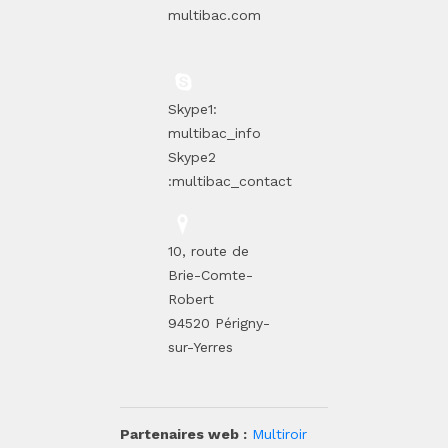
multibac.com
Skype1:
multibac_info
Skype2
:multibac_contact
10, route de
Brie-Comte-
Robert
94520 Périgny-
sur-Yerres
Partenaires web :
Multiroir