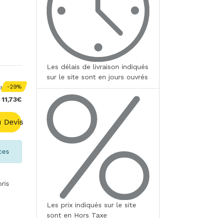
Les délais de livraison indiqués
sur le site sont en jours ouvrés
-29%
13,83€
 11,73€
 Devis
ces
ris
Les prix indiqués sur le site
sont en Hors Taxe