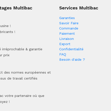
tages Multibac
Services Multibac
Garanties
Savoir Faire
usine !
Commande
bricants !
Paiement
Livraison
Export
é irréprochable & garantie
Confidentialité
FAQ
r prix
Besoin d'aide ?
ct des normes européennes et
sus de travail certifiés
ac votre partenaire où que
oyez !