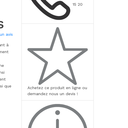
15 20
s
un avis
ant à
ement
e
une
nsi
ent
si que
Achetez ce produit en ligne ou
demandez nous un devis !