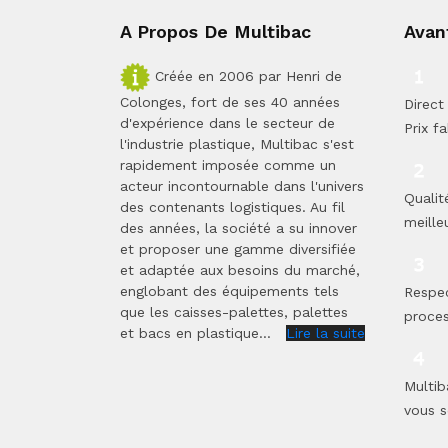
A Propos De Multibac
Avan
Créée en 2006 par Henri de
Colonges, fort de ses 40 années
Direct 
d'expérience dans le secteur de
Prix fa
l'industrie plastique, Multibac s'est
rapidement imposée comme un
acteur incontournable dans l'univers
Qualit
des contenants logistiques. Au fil
meilleu
des années, la société a su innover
et proposer une gamme diversifiée
et adaptée aux besoins du marché,
englobant des équipements tels
Respe
que les caisses-palettes, palettes
proces
et bacs en plastique...
Lire la suite
Multib
vous s