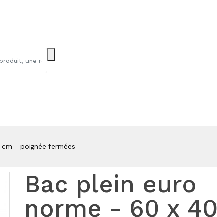
2 cm - poignée fermées
Bac plein euro
norme - 60 x 40