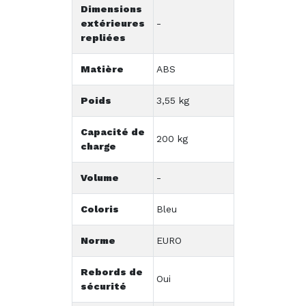
Dimensions
extérieures
-
repliées
Matière
ABS
Poids
3,55 kg
Capacité de
200 kg
charge
Volume
-
Coloris
Bleu
Norme
EURO
Rebords de
Oui
sécurité