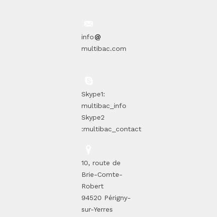
info
multibac.com
Skype1:
multibac_info
Skype2
:multibac_contact
10, route de
Brie-Comte-
Robert
94520 Périgny-
sur-Yerres