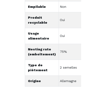
Empilable
Non
Produit
Oui
recyclable
Usage
Oui
alimentaire
Nesting rate
75%
(emboîtement)
Type de
2 semelles
piètement
Origine
Allemagne