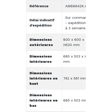
Référence
AMB8642K.PAL
Sur commande
Délai indicatif
- expédition 2
d’expédition
à 3 semaines
Dimensions
800 x 600 x
extérieures
H520 mm
Dimensions
685 x 503 x H401
intérieures
mm
Dimensions
intérieures en
742 x 561 mm
haut
Dimensions
intérieures en
685 x 503 mm
bas