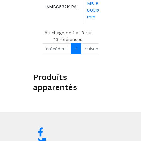
MB 8632K -
55,1
AMB8632K.PAL
800x600x420
mm
Affichage de 1 à 13 sur
13 références
Précédent
1
Suivant
Produits
apparentés