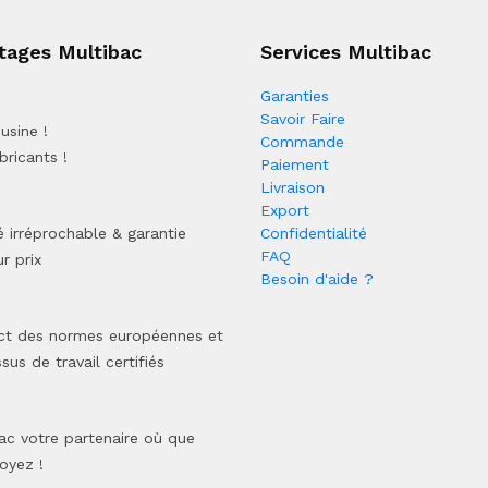
tages Multibac
Services Multibac
Garanties
Savoir Faire
usine !
Commande
bricants !
Paiement
Livraison
Export
é irréprochable & garantie
Confidentialité
FAQ
r prix
Besoin d'aide ?
ct des normes européennes et
sus de travail certifiés
ac votre partenaire où que
oyez !