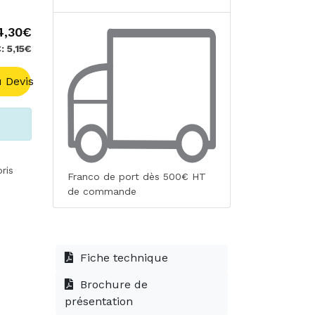
4,30€
: 5,15€
 Devis
ris
Franco de port dès 500€ HT
de commande
Fiche technique
Brochure de
présentation