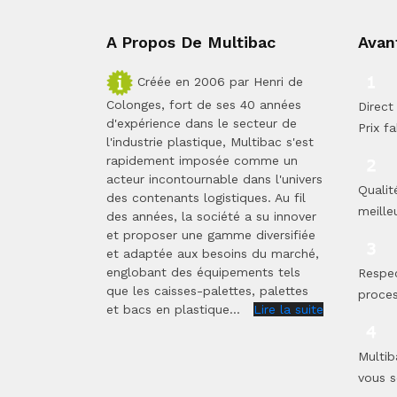
A Propos De Multibac
Avan
Créée en 2006 par Henri de
Colonges, fort de ses 40 années
Direct 
d'expérience dans le secteur de
Prix fa
l'industrie plastique, Multibac s'est
rapidement imposée comme un
acteur incontournable dans l'univers
Qualit
des contenants logistiques. Au fil
meilleu
des années, la société a su innover
et proposer une gamme diversifiée
et adaptée aux besoins du marché,
englobant des équipements tels
Respe
que les caisses-palettes, palettes
proces
et bacs en plastique...
Lire la suite
Multib
vous s