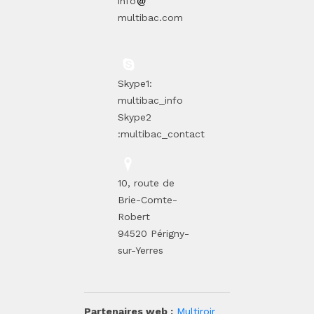
info
multibac.com
Skype1:
multibac_info
Skype2
:multibac_contact
10, route de
Brie-Comte-
Robert
94520 Périgny-
sur-Yerres
Partenaires web :
Multiroir