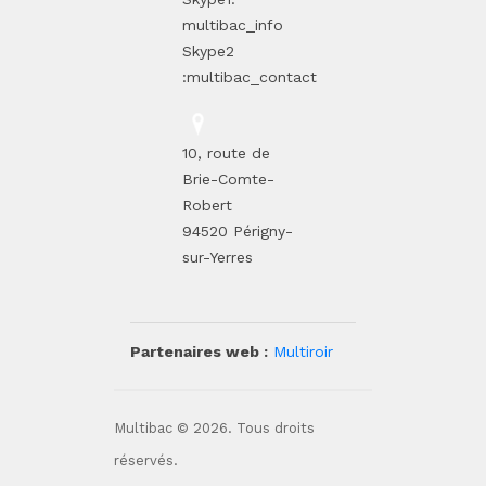
multibac_info
Skype2
:multibac_contact
10, route de
Brie-Comte-
Robert
94520 Périgny-
sur-Yerres
Partenaires web :
Multiroir
Multibac © 2026. Tous droits
réservés.