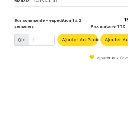
Modèle
GALVA-ECO
1
Sur commande - expédition 1 à 2
semaines
Prix unitaire TTC:
Qté
Ajouter Au Panier
Ajouter Au
Ajouter aux Favo