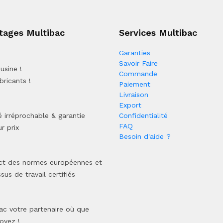
tages Multibac
Services Multibac
Garanties
Savoir Faire
usine !
Commande
bricants !
Paiement
Livraison
Export
é irréprochable & garantie
Confidentialité
FAQ
r prix
Besoin d'aide ?
ct des normes européennes et
sus de travail certifiés
ac votre partenaire où que
oyez !