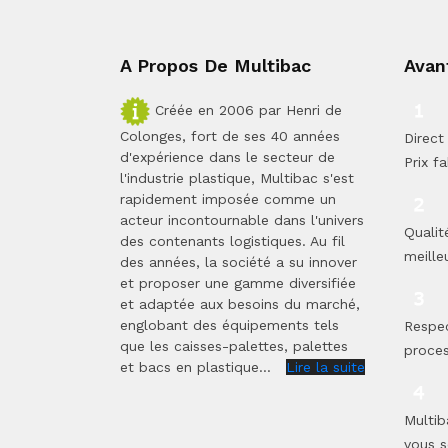
A Propos De Multibac
Avan
Créée en 2006 par Henri de
Colonges, fort de ses 40 années
Direct 
d'expérience dans le secteur de
Prix fa
l'industrie plastique, Multibac s'est
rapidement imposée comme un
acteur incontournable dans l'univers
Qualit
des contenants logistiques. Au fil
meilleu
des années, la société a su innover
et proposer une gamme diversifiée
et adaptée aux besoins du marché,
englobant des équipements tels
Respe
que les caisses-palettes, palettes
proces
et bacs en plastique...
Lire la suite
Multib
vous s